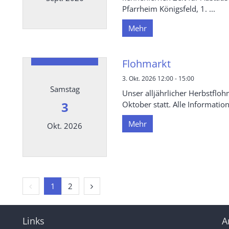
Pfarrheim Königsfeld, 1. ...
Mehr
Datum: 21. September 2026
Flohmarkt
3. Okt. 2026 12:00 - 15:00
Samstag
Unser alljährlicher Herbstfloh
3
Oktober statt. Alle Information
Mehr
Okt. 2026
Datum: 3. Oktober 2026
Vorherige Seite
Nächste Seite
1
2
Links
A